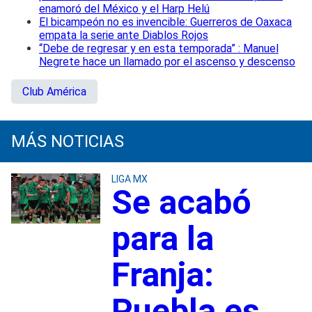
enamoró del México y el Harp Helú
El bicampeón no es invencible: Guerreros de Oaxaca
empata la serie ante Diablos Rojos
“Debe de regresar y en esta temporada” : Manuel
Negrete hace un llamado por el ascenso y descenso
Club América
MÁS NOTICIAS
LIGA MX
Se acabó
para la
Franja:
Puebla es