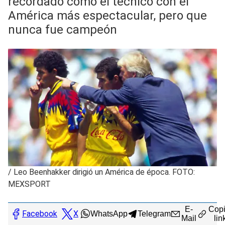
recordado como el técnico con el
América más espectacular, pero que
nunca fue campeón
/
Leo Beenhakker dirigió un América de época. FOTO:
MEXSPORT
E-
Copi
Facebook
X
WhatsApp
Telegram
Mail
lin