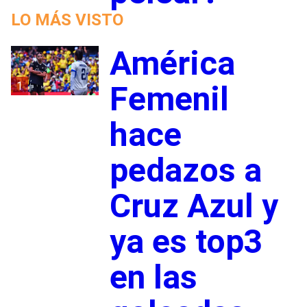
LO MÁS VISTO
América
1
Femenil
hace
pedazos a
Cruz Azul y
ya es top3
en las