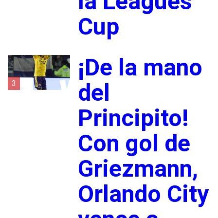
la Leagues
Cup
¡De la mano
3
del
Principito!
Con gol de
Griezmann,
Orlando City