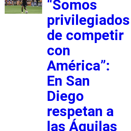
“Somos
privilegiados
de competir
con
América”:
En San
Diego
respetan a
las Águilas