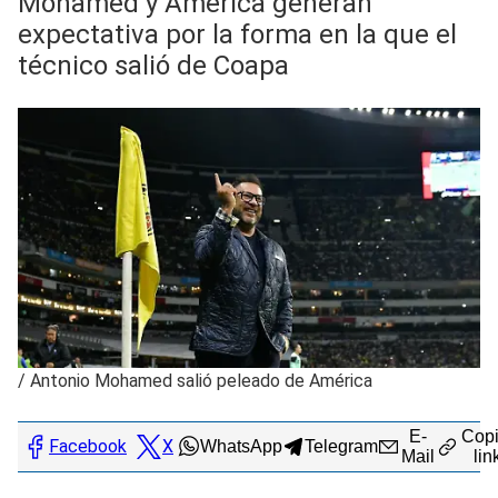
Mohamed y América generan
expectativa por la forma en la que el
técnico salió de Coapa
/
Antonio Mohamed salió peleado de América
E-
Copi
Facebook
X
WhatsApp
Telegram
Mail
lin