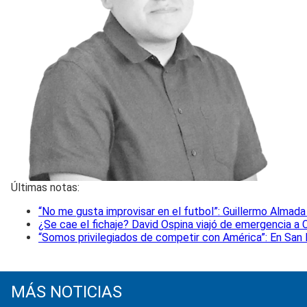
Últimas notas:
“No me gusta improvisar en el futbol”: Guillermo Almad
¿Se cae el fichaje? David Ospina viajó de emergencia a
“Somos privilegiados de competir con América”: En San 
MÁS NOTICIAS