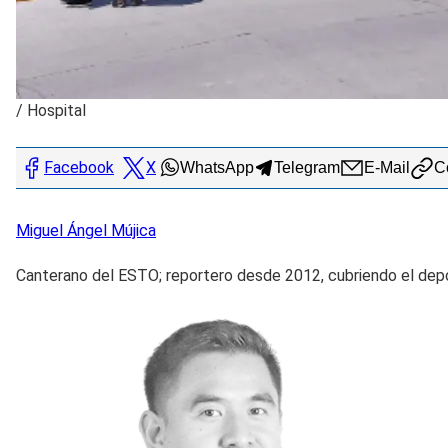
/
Hospital
Facebook
X
WhatsApp
Telegram
E-Mail
Co
Miguel Ángel
Mújica
Canterano del ESTO; reportero desde 2012, cubriendo el dep