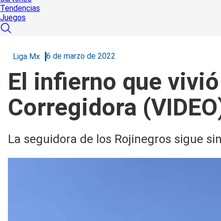
Tendencias
Juegos
6 de marzo de 2022
Liga Mx
El infierno que vivi
Corregidora (VIDEO
La seguidora de los Rojinegros sigue si