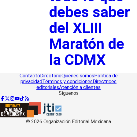
debes saber
del XLIII
Maratón de
la CDMX
Contacto
Directorio
Quiénes somos
Política de
privacidad
Términos y condiciones
Directrices
editoriales
Atención a clientes
Síguenos
©
2026
Organización Editorial Mexicana