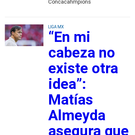
Concacahmpions
LIGA MX
“En mi
cabeza no
existe otra
idea”:
Matías
Almeyda
asegura que