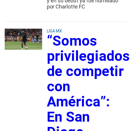
y en su debut ya fue humillado
por Charlotte FC
LIGA MX
“Somos
privilegiados
de competir
con
América”:
En San