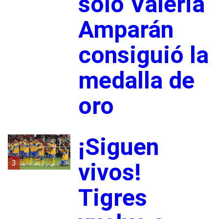
solo Valeria
Amparán
consiguió la
medalla de
oro
¡Siguen
3
vivos!
Tigres