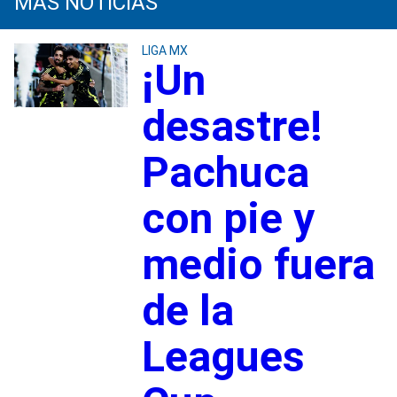
MÁS NOTICIAS
LIGA MX
¡Un
desastre!
Pachuca
con pie y
medio fuera
de la
Leagues