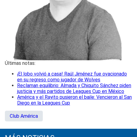
Últimas notas:
¡El lobo volvió a casa! Raúl Jiménez fue ovacionado
en su regreso como jugador de Wolves
Reclaman equilibrio: Almada y Chiquito Sánchez piden
justicia y más partidos de Leagues Cup en México
América y el Rayito pusieron el baile: Vencieron al San
Diego en la Leagues Cup
Club América