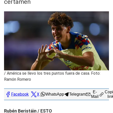
certamen
/
América se llevo los tres puntos fuera de casa. Foto:
Ramón Romero
E-
Copi
Facebook
X
WhatsApp
Telegram
Mail
lin
Rubén Beristáin / ESTO