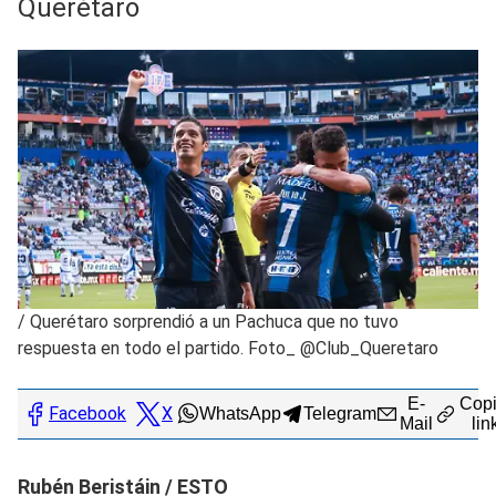
Querétaro
/
Querétaro sorprendió a un Pachuca que no tuvo
respuesta en todo el partido. Foto_ @Club_Queretaro
E-
Copi
Facebook
X
WhatsApp
Telegram
Mail
lin
Rubén Beristáin / ESTO