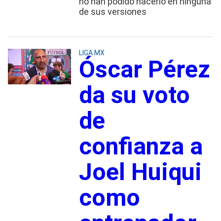
no han podido hacerlo en ninguna
de sus versiones
LIGA MX
Óscar Pérez
da su voto
de
confianza a
Joel Huiqui
como