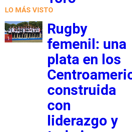
LO MÁS VISTO
Rugby
1
femenil: una
plata en los
Centroameri
construida
con
liderazgo y