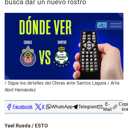
busca dar un nuevo rostro
/
Sigue los detalles del Chivas ante Santos Laguna / Arte:
Abril Hernández
E-
Copi
Facebook
X
WhatsApp
Telegram
Mail
lin
Yael Rueda / ESTO