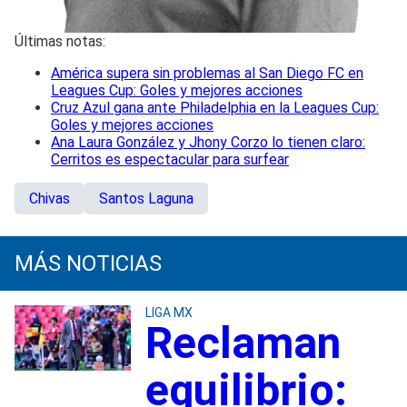
Últimas notas:
América supera sin problemas al San Diego FC en
Leagues Cup: Goles y mejores acciones
Cruz Azul gana ante Philadelphia en la Leagues Cup:
Goles y mejores acciones
Ana Laura González y Jhony Corzo lo tienen claro:
Cerritos es espectacular para surfear
Chivas
Santos Laguna
MÁS NOTICIAS
LIGA MX
Reclaman
equilibrio: