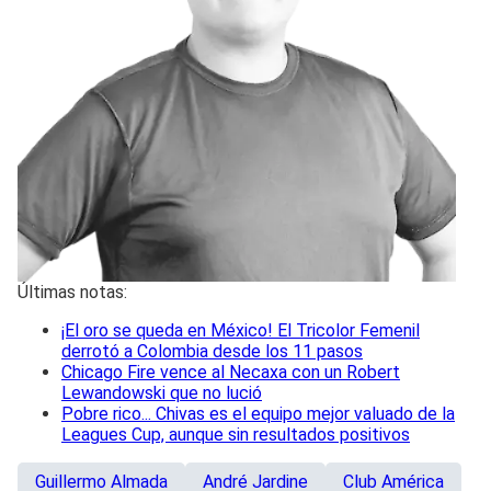
Últimas notas:
¡El oro se queda en México! El Tricolor Femenil
derrotó a Colombia desde los 11 pasos
Chicago Fire vence al Necaxa con un Robert
Lewandowski que no lució
Pobre rico... Chivas es el equipo mejor valuado de la
Leagues Cup, aunque sin resultados positivos
Guillermo Almada
André Jardine
Club América