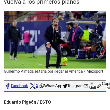
vuelva a los primeros planos
Guillermo Almada estaría por llegar al América
/
Mexsport
E-
Copi
Facebook
X
WhatsApp
Telegram
Mail
lin
Eduardo Pigeón / ESTO