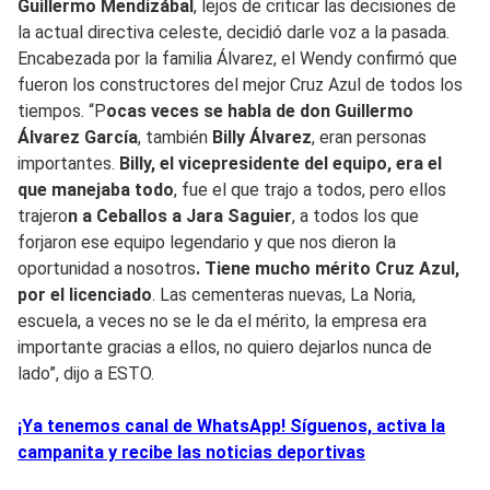
Guillermo Mendizábal
, lejos de criticar las decisiones de
la actual directiva celeste, decidió darle voz a la pasada.
Encabezada por la familia Álvarez, el Wendy confirmó que
fueron los constructores del mejor Cruz Azul de todos los
tiempos. “P
ocas veces se habla de don Guillermo
Álvarez García
, también
Billy Álvarez
, eran personas
importantes.
Billy, el vicepresidente del equipo, era el
que manejaba todo
, fue el que trajo a todos, pero ellos
trajero
n a Ceballos a Jara Saguier
, a todos los que
forjaron ese equipo legendario y que nos dieron la
oportunidad a nosotros
. Tiene mucho mérito Cruz Azul,
por el licenciado
. Las cementeras nuevas, La Noria,
escuela, a veces no se le da el mérito, la empresa era
importante gracias a ellos, no quiero dejarlos nunca de
lado”, dijo a ESTO.
¡Ya tenemos canal de WhatsApp! Síguenos, activa la
campanita y recibe las noticias deportivas