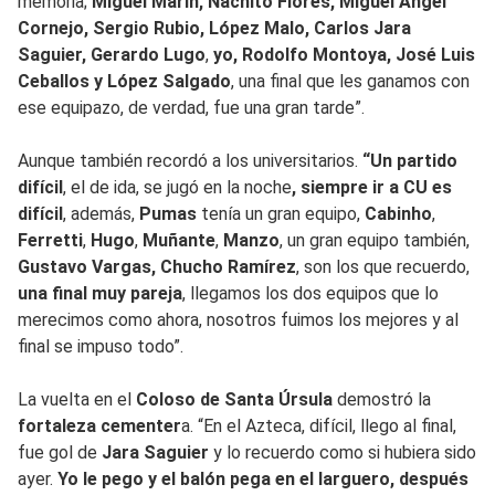
memoria;
Miguel Marín, Nachito Flores, Miguel Ángel
Cornejo, Sergio Rubio, López Malo, Carlos Jara
Saguier, Gerardo Lugo
,
yo, Rodolfo Montoya, José Luis
Ceballos y López Salgado
, una final que les ganamos con
ese equipazo, de verdad, fue una gran tarde”.
Aunque también recordó a los universitarios.
“Un partido
difícil
, el de ida, se jugó en la noche
, siempre ir a CU es
difícil
, además,
Pumas
tenía un gran equipo,
Cabinho
,
Ferretti
,
Hugo
,
Muñante
,
Manzo
, un gran equipo también,
Gustavo Vargas, Chucho Ramírez
, son los que recuerdo,
una final muy pareja
, llegamos los dos equipos que lo
merecimos como ahora, nosotros fuimos los mejores y al
final se impuso todo”.
La vuelta en el
Coloso de Santa Úrsula
demostró la
fortaleza cementer
a. “En el Azteca, difícil, llego al final,
fue gol de
Jara Saguier
y lo recuerdo como si hubiera sido
ayer.
Yo le pego y el balón pega en el larguero, después