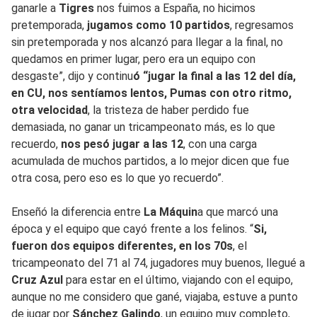
ganarle a
Tigres
nos fuimos a España, no hicimos
pretemporada,
jugamos como 10 partidos
, regresamos
sin pretemporada y nos alcanzó para llegar a la final, no
quedamos en primer lugar, pero era un equipo con
desgaste”, dijo y continu
ó “jugar la final a las 12 del día,
en CU, nos sentíamos lentos, Pumas con otro ritmo,
otra velocidad
, la tristeza de haber perdido fue
demasiada, no ganar un tricampeonato más, es lo que
recuerdo,
nos pesó jugar a las 12
, con una carga
acumulada de muchos partidos, a lo mejor dicen que fue
otra cosa, pero eso es lo que yo recuerdo”.
Enseñó la diferencia entre
La Máquin
a que marcó una
época y el equipo que cayó frente a los felinos. “
Si,
fueron dos equipos diferentes, en los 70s
, el
tricampeonato del 71 al 74, jugadores muy buenos, llegué a
Cruz Azul
para estar en el último, viajando con el equipo,
aunque no me considero que gané, viajaba, estuve a punto
de jugar por
Sánchez Galindo
, un equipo muy completo,