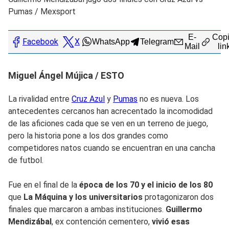
Pumas
/
Mexsport
E-
Copi
Facebook
X
WhatsApp
Telegram
Mail
lin
Miguel Ángel Mújica / ESTO
La rivalidad entre
Cruz Azul
y
Pumas
no es nueva. Los
antecedentes cercanos han acrecentado la incomodidad
de las aficiones cada que se ven en un terreno de juego,
pero la historia pone a los dos grandes como
competidores natos cuando se encuentran en una cancha
de futbol.
Fue en el final de la
época de los 70 y el inicio de los 80
que
La Máquina y los universitarios
protagonizaron dos
finales que marcaron a ambas instituciones.
Guillermo
Mendizábal
, ex contención cementero,
vivió esas