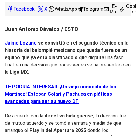
E-
Copi
Facebook
X
WhatsApp
Telegram
Mail
lin
Juan Antonio Dávalos / ESTO
Jaime Lozano
se convirtió en
el segundo técnico en la
historia del balompié mexicano que queda fuera de un
equipo que ya est
á clasificado o qu
e disputa una fase
final, en una decisión que pocas veces se ha presentado en
la
Liga MX
.
TE PODRÍA INTERESAR: ¡Un viejo conocido de los
Martínez! Esteban Solari y Pachuca en pláticas
avanzadas para ser su nuevo DT
De acuerdo con la
directiva hidalguense
, la decisión fue
de mutuo acuerdo y se tomó a semana y media de que
arranque el
Play In del Apertura
2025
donde los