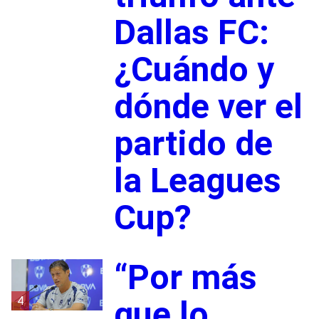
Dallas FC:
¿Cuándo y
dónde ver el
partido de
la Leagues
Cup?
“Por más
4
que lo