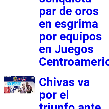
par de oros
en esgrima
por equipos
en Juegos
Centroameri
Chivas va
3
por el
triunfo ante