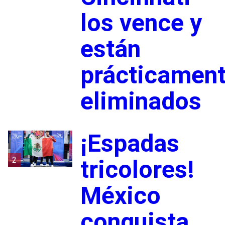
los vence y
están
prácticamen
eliminados
¡Espadas
2
tricolores!
México
conquista