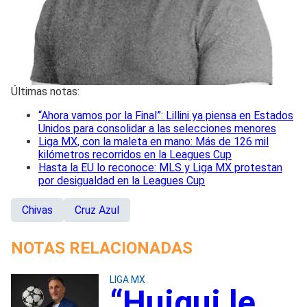
Últimas notas:
“Ahora vamos por la Final”: Lillini ya piensa en Estados
Unidos para consolidar a las selecciones menores
Liga MX, con la maleta en mano: Más de 126 mil
kilómetros recorridos en la Leagues Cup
Hasta la EU lo reconoce: MLS y Liga MX protestan
por desigualdad en la Leagues Cup
Chivas
Cruz Azul
NOTAS RELACIONADAS
LIGA MX
“Huiqui le