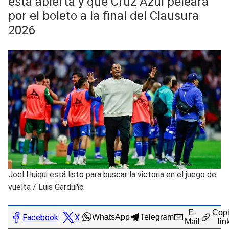
está abierta y que Cruz Azul peleará
por el boleto a la final del Clausura
2026
Joel Huiqui está listo para buscar la victoria en el juego de
vuelta
/
Luis Garduño
E-
Copi
Facebook
X
WhatsApp
Telegram
Mail
lin