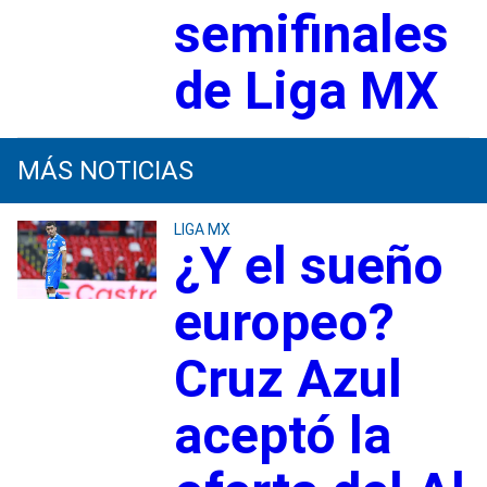
semifinales
de Liga MX
MÁS NOTICIAS
LIGA MX
¿Y el sueño
europeo?
Cruz Azul
aceptó la