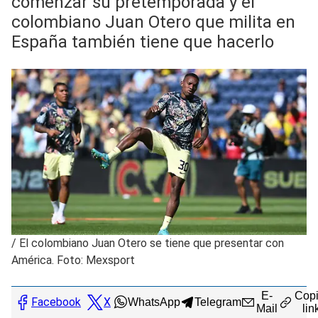
comenzar su pretemporada y el
colombiano Juan Otero que milita en
España también tiene que hacerlo
/
El colombiano Juan Otero se tiene que presentar con
América. Foto: Mexsport
E-
Copi
Facebook
X
WhatsApp
Telegram
Mail
lin