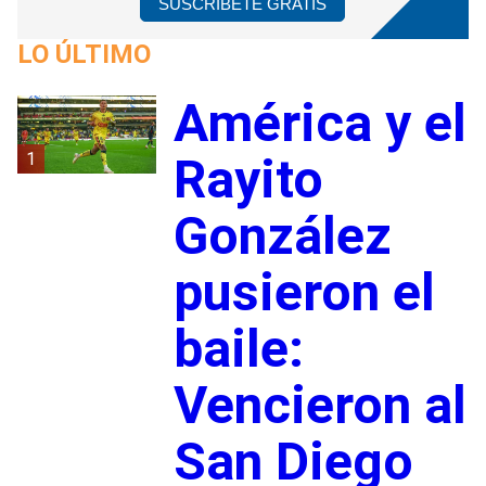
SUSCRÍBETE GRATIS
LO ÚLTIMO
América y el
1
Rayito
González
pusieron el
baile:
Vencieron al
San Diego