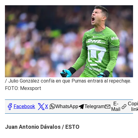
/
Julio González confía en que Pumas entrará al repechaje.
FOTO: Mexsport
E-
Copi
Facebook
X
WhatsApp
Telegram
Mail
lin
Juan Antonio Dávalos / ESTO