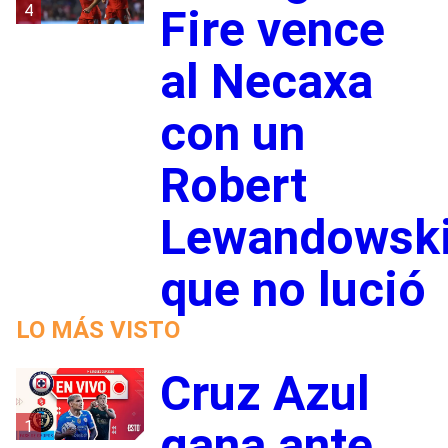
4
Fire vence
al Necaxa
con un
Robert
Lewandowsk
que no lució
LO MÁS VISTO
Cruz Azul
1
gana ante