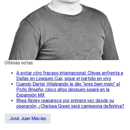
Últimas notas:
A evitar otro fracaso internacional: Chivas enfrenta a
Dallas en Leagues Cup; sigue el partido en vivo
Cuando Dieter Villalpando le dijo “eres bien malo” al
Pollo Briseño; cinco años después jugará en la
Expansión MX
Rhea Ripley reaparece por primera vez desde su
operación; ¿Chelsea Green será campeona definitiva?
José Juan Macías