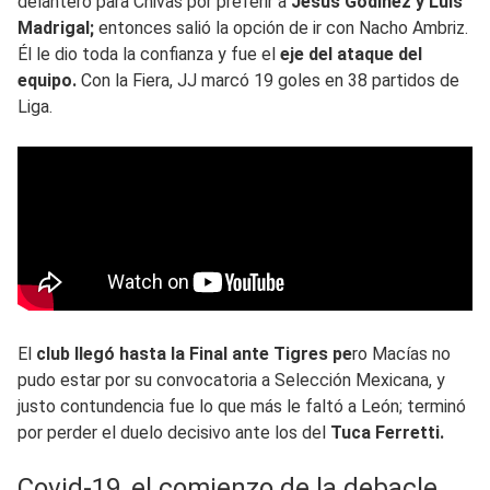
delantero para Chivas por preferir a
Jesús Godínez y Luis
Madrigal;
entonces salió la opción de ir con Nacho Ambriz.
Él le dio toda la confianza y fue el
eje del ataque del
equipo.
Con la Fiera, JJ marcó 19 goles en 38 partidos de
Liga.
El
club llegó hasta la Final ante Tigres pe
ro Macías no
pudo estar por su convocatoria a Selección Mexicana, y
justo contundencia fue lo que más le faltó a León; terminó
por perder el duelo decisivo ante los del
Tuca Ferretti.
Covid-19, el comienzo de la debacle