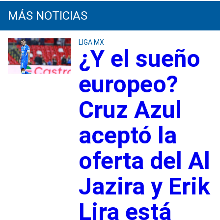
MÁS NOTICIAS
LIGA MX
¿Y el sueño
europeo?
Cruz Azul
aceptó la
oferta del Al
Jazira y Erik
Lira está