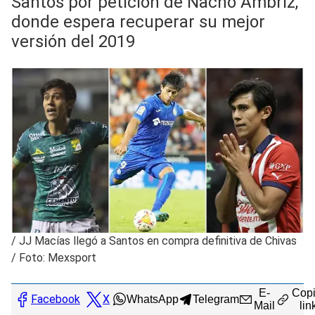
Santos por petición de Nacho Ambriz,
donde espera recuperar su mejor
versión del 2019
/
JJ Macías llegó a Santos en compra definitiva de Chivas
/ Foto: Mexsport
E-
Copi
Facebook
X
WhatsApp
Telegram
Mail
lin