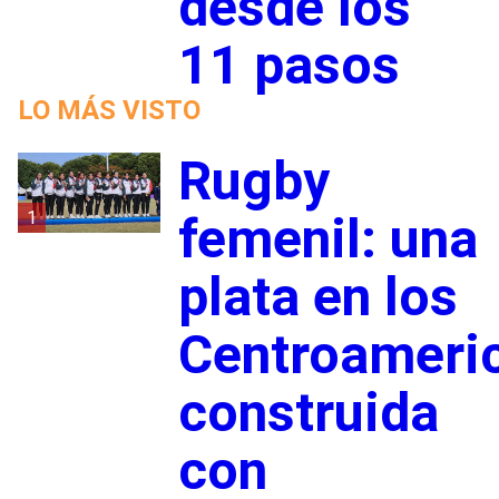
desde los
11 pasos
LO MÁS VISTO
Rugby
1
femenil: una
plata en los
Centroameri
construida
con