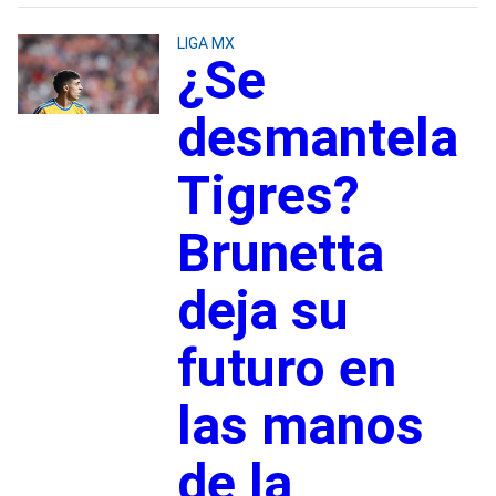
LIGA MX
¿Se
desmantela
Tigres?
Brunetta
deja su
futuro en
las manos
de la