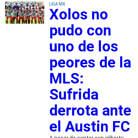
LIGA MX
Xolos no
pudo con
uno de los
peores de la
MLS:
Sufrida
derrota ante
el Austin FC
A pesar de contar con gilberto