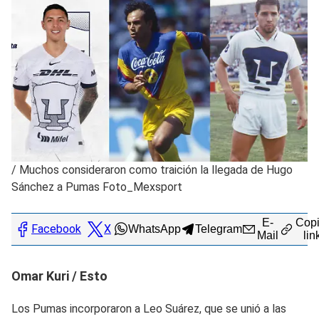
/
Muchos consideraron como traición la llegada de Hugo
Sánchez a Pumas Foto_Mexsport
E-
Copi
Facebook
X
WhatsApp
Telegram
Mail
lin
Omar Kuri / Esto
Los Pumas incorporaron a Leo Suárez, que se unió a las