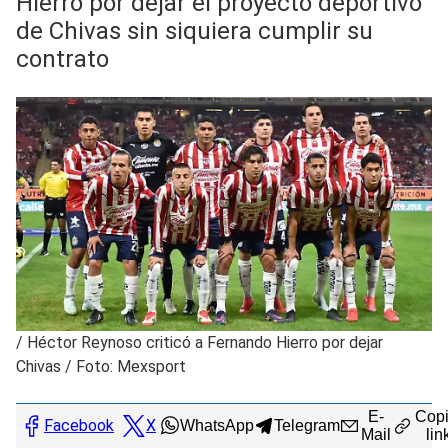
Hierro por dejar el proyecto deportivo
de Chivas sin siquiera cumplir su
contrato
/
Héctor Reynoso criticó a Fernando Hierro por dejar
Chivas / Foto: Mexsport
E-
Copi
Facebook
X
WhatsApp
Telegram
Mail
lin