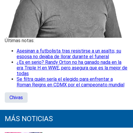
Últimas notas:
Asesinan a futbolista tras resistirse a un asalto; su
esposa no dejaba de llorar durante el funeral
¿Es en serio? Randy Orton no ha ganado nada en la
era Triple H en WWE, pero asegura que es la mejor de
todas
Se filtra quién sería el elegido para enfrentar a
Roman Reigns en CDMX por el campeonato mundial
Chivas
MÁS NOTICIAS