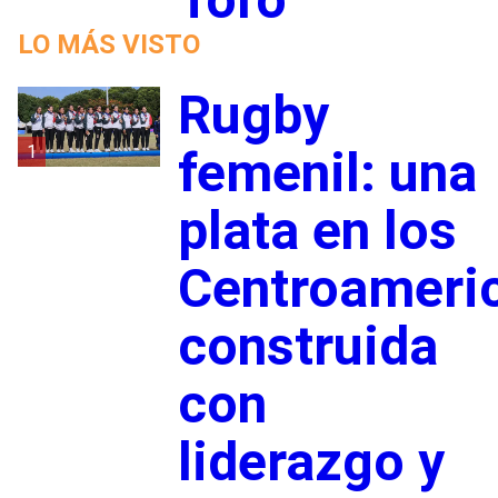
LO MÁS VISTO
Rugby
1
femenil: una
plata en los
Centroameri
construida
con
liderazgo y