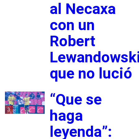
al Necaxa
con un
Robert
Lewandowsk
que no lució
“Que se
3
haga
leyenda”: