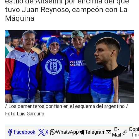
estilo de Anselmi por encima del que
tuvo Juan Reynoso, campeón con La
Máquina
/
Los cementeros confían en el esquema del argentino /
Foto Luis Garduño
E-
Copi
Facebook
X
WhatsApp
Telegram
Mail
lin