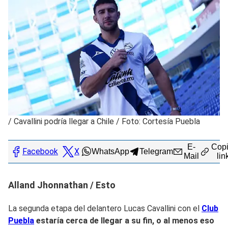
/
Cavallini podría llegar a Chile / Foto: Cortesía Puebla
E-
Copi
Facebook
X
WhatsApp
Telegram
Mail
lin
Alland Jhonnathan / Esto
La segunda etapa del delantero Lucas Cavallini con el
Club
Puebla
estaría cerca de llegar a su fin, o al menos eso