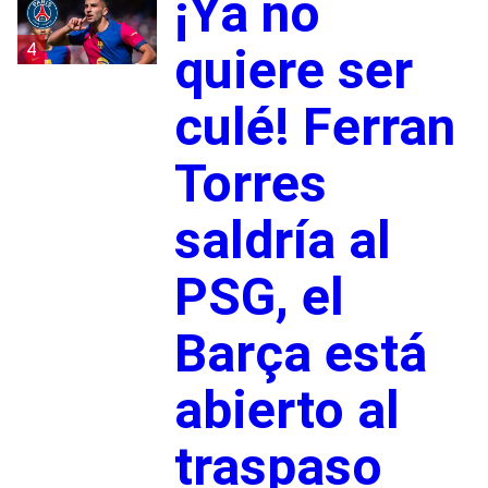
¡Ya no
4
quiere ser
culé! Ferran
Torres
saldría al
PSG, el
Barça está
abierto al
traspaso