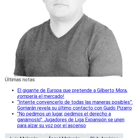
Últimas notas:
El gigante de Europa que pretende a Gilberto Mora,
¡rompería el mercado!
“Intente convencerlo de todas las maneras posibles”:
Gorriarán revela su último contacto con Guido Pizarro
"No pedimos un lugar, pedimos el derecho a
ganárnoslo": Jugadores de Liga Expansión se unen
para alzar su voz por el ascenso