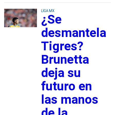
LIGA MX
¿Se
desmantela
Tigres?
Brunetta
deja su
futuro en
las manos
de la