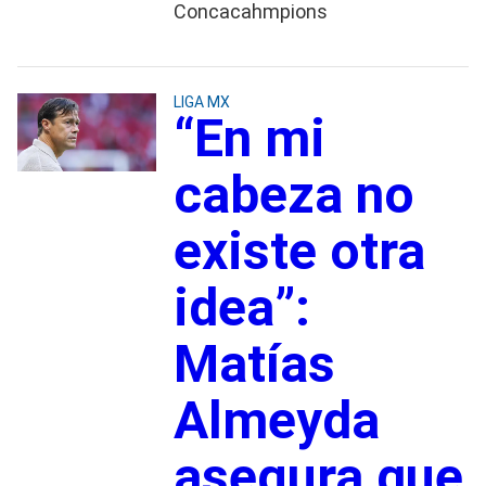
Concacahmpions
LIGA MX
“En mi
cabeza no
existe otra
idea”:
Matías
Almeyda
asegura que