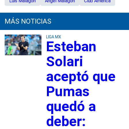
Luis Malagón
Ángel Malagón
Club América
MÁS NOTICIAS
LIGA MX
Esteban
Solari
aceptó que
Pumas
quedó a
deber: