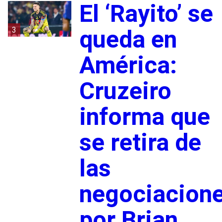
El ‘Rayito’ se
3
queda en
América:
Cruzeiro
informa que
se retira de
las
negociacion
por Brian