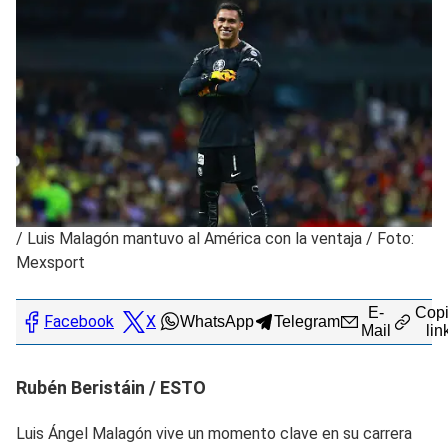
/
Luis Malagón mantuvo al América con la ventaja / Foto:
Mexsport
E-
Copi
Facebook
X
WhatsApp
Telegram
Mail
lin
Rubén Beristáin / ESTO
Luis Ángel Malagón vive un momento clave en su carrera