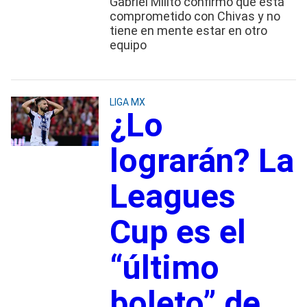
Gabriel Milito confirmó que está
comprometido con Chivas y no
tiene en mente estar en otro
equipo
LIGA MX
¿Lo
lograrán? La
Leagues
Cup es el
“último
boleto” de