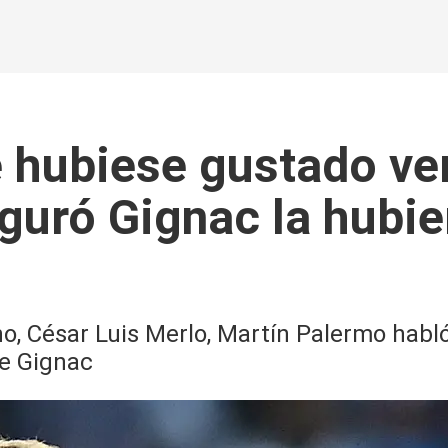
 hubiese gustado ve
uró Gignac la hubier
no, César Luis Merlo, Martín Palermo habl
re Gignac