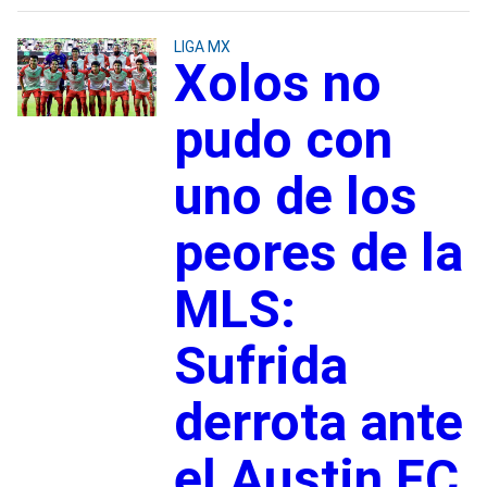
LIGA MX
Xolos no
pudo con
uno de los
peores de la
MLS:
Sufrida
derrota ante
el Austin FC