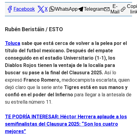
E-
Copi
Facebook
X
WhatsApp
Telegram
Mail
lin
Rubén Beristáin / ESTO
Toluca
sabe que está cerca de volver a la pelea por el
título del futbol mexicano. Después del empate
conseguido en el estadio Universitario (1-1),
los
Diablos Rojos tienen la ventaja de la localía para
buscar su pase a la fina
l del Clausura 2025.
Así lo
expresó
Franco Romero,
mediocampista escarlata, quien
dejó claro que la serie ante
Tigres está en sus manos y
confió en el poder del Infierno
para llegar a la antesala de
su estrella número 11.
TE PODRÍA INTERESAR: Héctor Herrera aplaude a los
semifinalistas del Clausura 2025: “Son los cuatro
mejores”