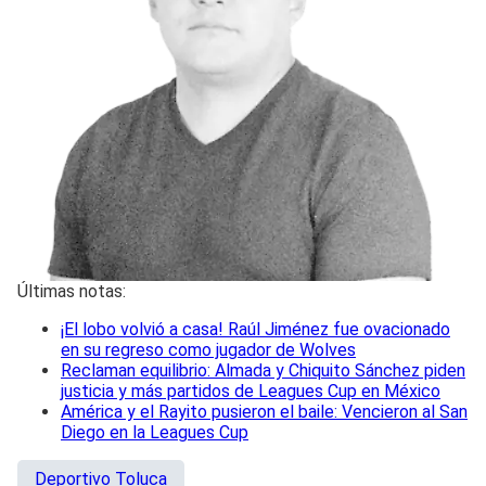
Últimas notas:
¡El lobo volvió a casa! Raúl Jiménez fue ovacionado
en su regreso como jugador de Wolves
Reclaman equilibrio: Almada y Chiquito Sánchez piden
justicia y más partidos de Leagues Cup en México
América y el Rayito pusieron el baile: Vencieron al San
Diego en la Leagues Cup
Deportivo Toluca