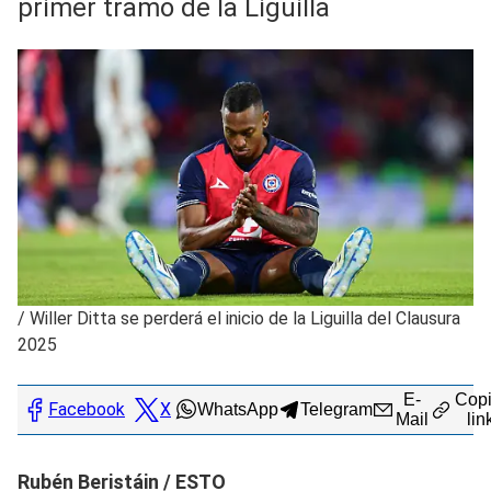
primer tramo de la Liguilla
/
Willer Ditta se perderá el inicio de la Liguilla del Clausura
2025
E-
Copi
Facebook
X
WhatsApp
Telegram
Mail
lin
Rubén Beristáin / ESTO