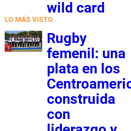
wild card
LO MÁS VISTO
Rugby
1
femenil: una
plata en los
Centroameri
construida
con
liderazgo y