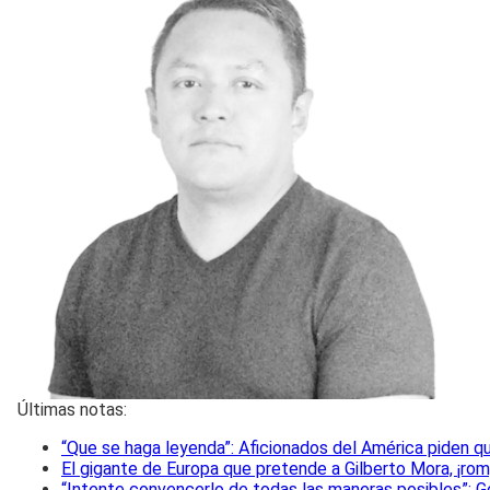
Últimas notas:
“Que se haga leyenda”: Aficionados del América piden qu
El gigante de Europa que pretende a Gilberto Mora, ¡ro
“Intente convencerlo de todas las maneras posibles”: Go