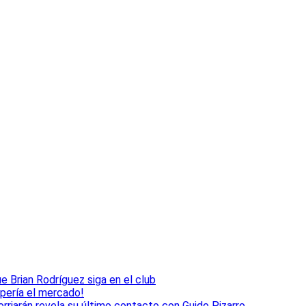
e Brian Rodríguez siga en el club
mpería el mercado!
rriarán revela su último contacto con Guido Pizarro