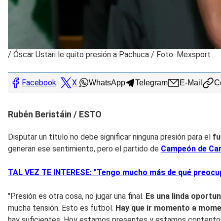
/
Óscar Ustari le quito presión a Pachuca / Foto: Mexsport
Facebook
X
WhatsApp
Telegram
E-Mail
Co
Rubén Beristáin / ESTO
Disputar un título no debe significar ninguna presión para el
fu
generan ese sentimiento, pero el partido de
Campeón de C
TAL VEZ TE INTERESE: "Tengo mucho más de qué preocup
"Presión es otra cosa, no jugar una final.
Es una linda oportu
mucha tensión. Esto es futbol.
Hay que ir momento a mom
hay suficientes. Hoy estamos presentes y estamos contentos 