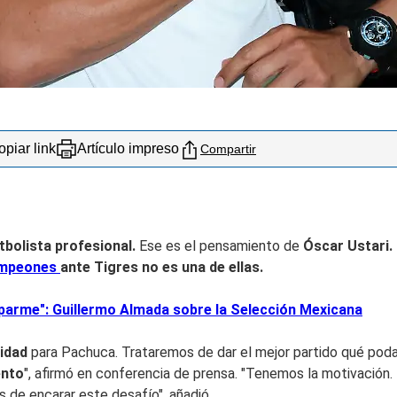
piar link
Artículo impreso
Compartir
tbolista profesional.
Ese es el pensamiento de
Óscar Ustari.
ampeones
ante Tigres no es una de ellas.
arme": Guillermo Almada sobre la Selección Mexicana
nidad
para Pachuca. Trataremos de dar el mejor partido qué poda
ento
", afirmó en conferencia de prensa. "Tenemos la motivació
de encarar este desafío", añadió.