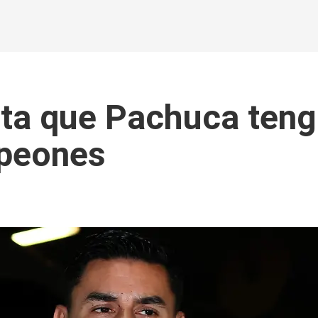
rta que Pachuca teng
peones