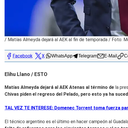
/
Matías Almeyda dejará al AEK al fin de temporada / Foto: 
Facebook
X
WhatsApp
Telegram
E-Mail
Co
Elihu Llano / ESTO
Matías Almeyda dejará al AEK Atenas al término de
la pre
Chivas piden el regreso del Pelado, pero esto
ya ha suced
TAL VEZ TE INTERESE: Domenec Torrent toma fuerza para 
El técnico argentino es el último en hacer campeón al Guadala