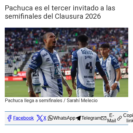
Pachuca es el tercer invitado a las
semifinales del Clausura 2026
Pachuca llega a semifinales
/
Sarahí Melecio
E-
Copi
Facebook
X
WhatsApp
Telegram
Mail
lin