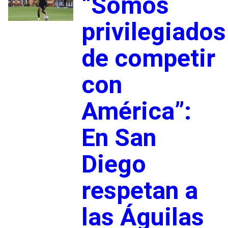
“Somos
privilegiados
de competir
con
América”:
En San
Diego
respetan a
las Águilas