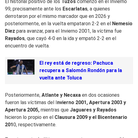
El historial positivo de los
Tuzos
comenzó en el Invierno
99, precisamente ante los
Escarlatas
, a quienes
derrotaron por el mismo marcador que en 2026 y
posteriormente, en la vuelta empataron 2-2 en el
Nemesio
Diez
para avanzar, para el Invierno 2001, la víctima fue
Rayados
, que cayó 4-0 en la ida y empató 2-2 en el
encuentro de vuelta.
El rey está de regreso: Pachuca
recupera a Salomón Rondón para la
vuelta ante Toluca
Posteriormente,
Atlante y Necaxa
en dos ocasiones
fueron las víctimas del I
nvierno 2001, Apertura 2003 y
Apertura 2005,
mientras que
Jaguares y Rayados
hicieron lo propio en el
Clausura 2009 y el Bicentenario
201
0, respectivamente.