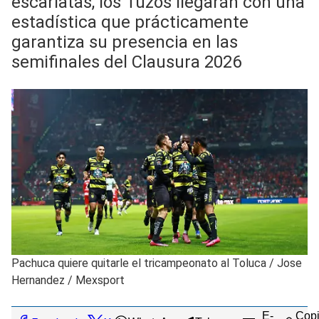
escarlatas, los Tuzos llegarán con una
estadística que prácticamente
garantiza su presencia en las
semifinales del Clausura 2026
Pachuca quiere quitarle el tricampeonato al Toluca
/
Jose
Hernandez / Mexsport
E-
Copi