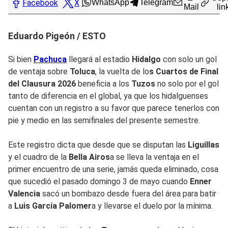
Facebook
X
WhatsApp
Telegram
Mail
lin
Eduardo Pigeón / ESTO
Si bien
Pachuca
llegará al estadio
Hidalgo
con solo un gol
de ventaja sobre
Toluca
, la vuelta de lo
s Cuartos de Final
del Clausura 2026
beneficia a los
Tuzos
no solo por el gol
tanto de diferencia en el global, ya que los hidalguenses
cuentan con un registro a su favor que parece tenerlos con
pie y medio en las semifinales del presente semestre.
Este registro dicta que desde que se disputan las
Liguillas
y el cuadro de la
Bella Airos
a se lleva la ventaja en el
primer encuentro de una serie, jamás queda eliminado, cosa
que sucedió el pasado domingo 3 de mayo cuando
Enner
Valencia
sacó un bombazo desde fuera del área para batir
a
Luis García Palomer
a y llevarse el duelo por la mínima.