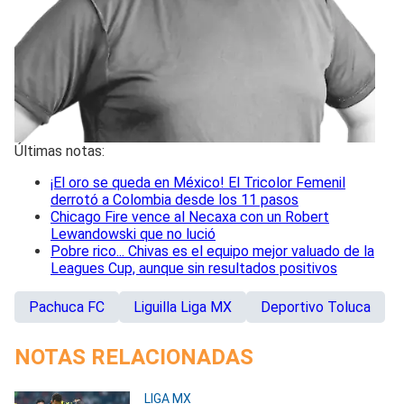
Últimas notas:
¡El oro se queda en México! El Tricolor Femenil
derrotó a Colombia desde los 11 pasos
Chicago Fire vence al Necaxa con un Robert
Lewandowski que no lució
Pobre rico... Chivas es el equipo mejor valuado de la
Leagues Cup, aunque sin resultados positivos
Pachuca FC
Liguilla Liga MX
Deportivo Toluca
NOTAS RELACIONADAS
LIGA MX