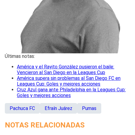
Últimas notas:
América y el Rayito González pusieron el baile:
Vencieron al San Diego en la Leagues Cup
América supera sin problemas al San Diego FC en
Leagues Cup: Goles y mejores acciones
Cruz Azul gana ante Philadelphia en la Leagues Cup:
Goles y mejores acciones
Pachuca FC
Efraín Juárez
Pumas
NOTAS RELACIONADAS