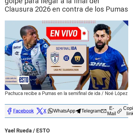
golpe para llegar a la final del
Clausura 2026 en contra de los Pumas
Pachuca recibe a Pumas en la semifinal de ida
/
Noé López
E-
Copi
Facebook
X
WhatsApp
Telegram
Mail
lin
Yael Rueda / ESTO