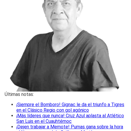
Últimas notas:
¡Siempre el Bomboro! Gignac le da el triunfo a Tigres
en el Clásico Regio con gol agónico
¡Más líderes que nunca! Cruz Azul aplasta al Atlético
San Luis en el Cuauhtémoc
¡Dejen trabajar a Memote! Pumas gana sobre la hora