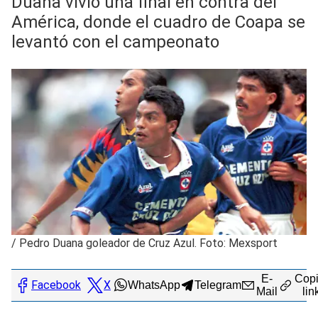
Duana vivió una final en contra del
América, donde el cuadro de Coapa se
levantó con el campeonato
/
Pedro Duana goleador de Cruz Azul. Foto: Mexsport
E-
Copi
Facebook
X
WhatsApp
Telegram
Mail
lin