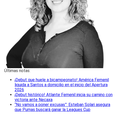
Últimas notas:
¡Debut que huele a bicampeonato! América Femenil
liquida a Santos a domicilio en el inicio del Apertura
2026
¡Debut histórico! Atlante Femenil inicia su camino con
victoria ante Necaxa
“No vamos a poner excusas”: Esteban Solari asegura
que Pumas buscará ganar la Leagues Cup