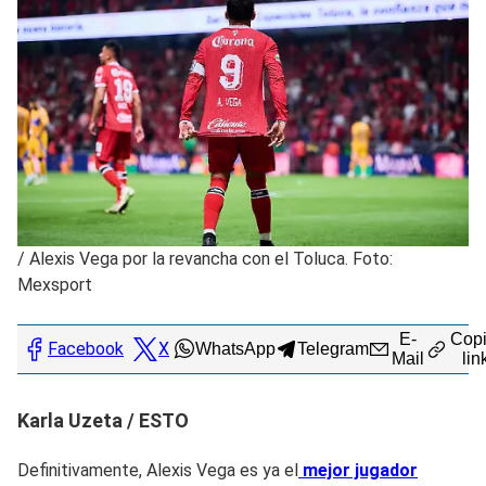
/
Alexis Vega por la revancha con el Toluca. Foto:
Mexsport
E-
Copi
Facebook
X
WhatsApp
Telegram
Mail
lin
Karla Uzeta / ESTO
Definitivamente, Alexis Vega es ya el
mejor jugador