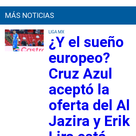
MÁS NOTICIAS
LIGA MX
¿Y el sueño
europeo?
Cruz Azul
aceptó la
oferta del Al
Jazira y Erik