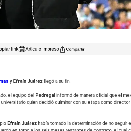
piar link
Artículo impreso
Compartir
mas
y Efraín Juárez
llegó a su fin.
do, el equipo del
Pedregal
informó de manera oficial que el me
 universitario quien decidió culminar con su etapa como director
opio
Efraín Juárez
había tomado la determinación de no seguir en 
uerdo en torno a los seis meses restantes de contrato, el cual 