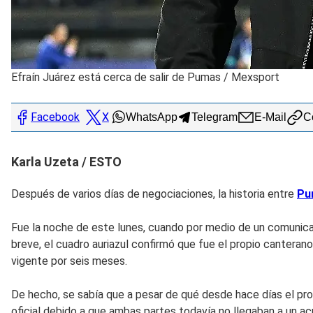
Efraín Juárez está cerca de salir de Pumas
/
Mexsport
Facebook
X
WhatsApp
Telegram
E-Mail
Co
Karla Uzeta / ESTO
Después de varios días de negociaciones, la historia entre
Pu
Fue la noche de este lunes, cuando por medio de un comunica
breve, el cuadro auriazul confirmó que fue el propio canterano
vigente por seis meses.
De hecho, se sabía que a pesar de qué desde hace días el pr
oficial debido a que ambas partes todavía no llegaban a un ac