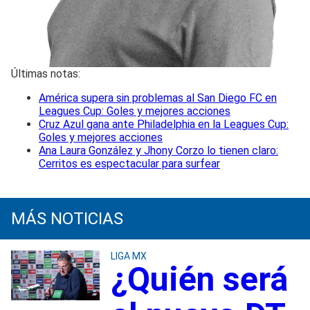
Últimas notas:
América supera sin problemas al San Diego FC en
Leagues Cup: Goles y mejores acciones
Cruz Azul gana ante Philadelphia en la Leagues Cup:
Goles y mejores acciones
Ana Laura González y Jhony Corzo lo tienen claro:
Cerritos es espectacular para surfear
MÁS NOTICIAS
LIGA MX
¿Quién será