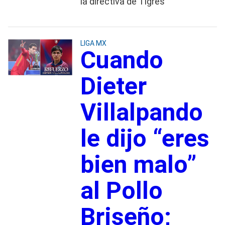
la directiva de Tigres
LIGA MX
Cuando
Dieter
Villalpando
le dijo “eres
bien malo”
al Pollo
Briseño;