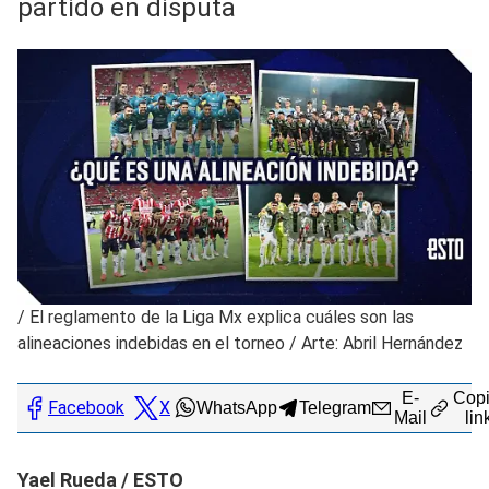
partido en disputa
/
El reglamento de la Liga Mx explica cuáles son las
alineaciones indebidas en el torneo / Arte: Abril Hernández
E-
Copi
Facebook
X
WhatsApp
Telegram
Mail
lin
Yael Rueda / ESTO