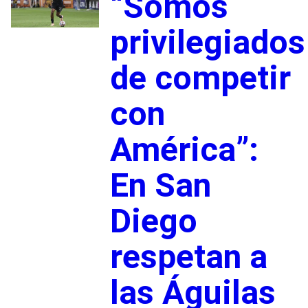
“Somos
privilegiados
de competir
con
América”:
En San
Diego
respetan a
las Águilas