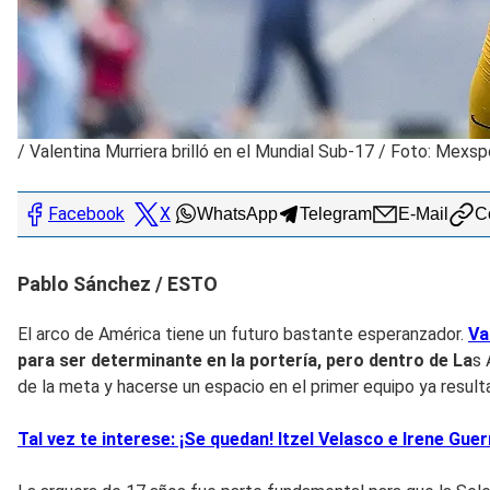
/
Valentina Murriera brilló en el Mundial Sub-17 / Foto: Mexsp
Facebook
X
WhatsApp
Telegram
E-Mail
Co
Pablo Sánchez / ESTO
El arco de América tiene un futuro bastante esperanzador.
Va
para ser determinante en la portería, pero dentro de La
s 
de la meta y hacerse un espacio en el primer equipo ya resu
Tal vez te interese: ¡Se quedan! Itzel Velasco e Irene Gu