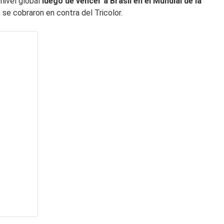
nivel global
luego de vencer a Brasil en el Mundial de la
se cobraron en contra del Tricolor.