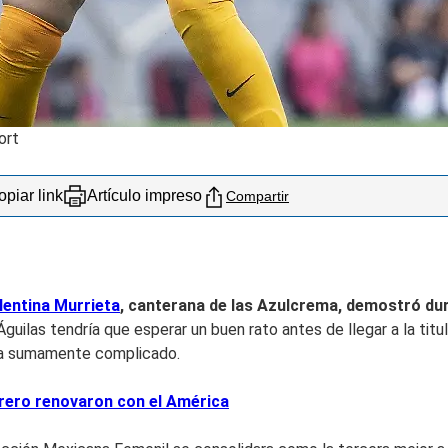
ort
piar link
Artículo impreso
Compartir
lentina Murrieta
, canterana de las Azulcrema, demostró dur
Águilas tendría que esperar un buen rato antes de llegar a la tit
lta sumamente complicado.
errero renovaron con el América