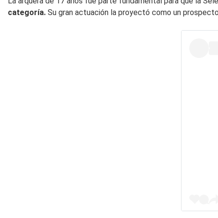
La arquera de 17 años fue parte fundamental para que la Sele
categoría.
Su gran actuación la proyectó como un prospecto d