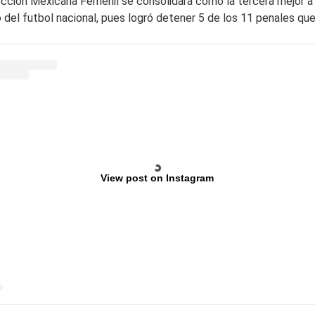
cción Mexicana Femenil se consolidara como la tercera mejor a 
el futbol nacional, pues logró detener 5 de los 11 penales que 
View post on Instagram