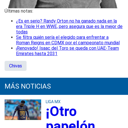
Últimas notas:
¿Es en serio? Randy Orton no ha ganado nada en la
era Triple H en WWE, pero asegura que es la mejor de
todas
Se filtra quién sería el elegido para enfrentar a
Roman Reigns en CDMX por el campeonato mundial
¡Renovado! Isaac del Toro se queda con UAE-Team
Emirates hasta 2031
Chivas
MÁS NOTICIAS
LIGA MX
¡Otro
papelón