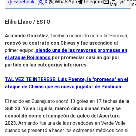
Facebook
X
WhatsApp
Telegram
Mail
lin
Elihu Llano / ESTO
Armando González,
también conocido como la 'Hormiga',
renovó su contrato con Chivas y fue ascendido al
primer equipo,
siendo una de las mayores promesas en
el ataque Rojiblanco
por promediar
casi un gol por
partido e
n las categorías inferiores.
TAL VEZ TE INTERESE: Luis Puente, la "promesa" en el
ataque de Chivas que es nuevo jugador de Pachuca
El nacido en Guanajuato anotó 13 goles en 17 fechas
de la
Sub 23. Ya en Liguilla, marcó cinco dianas más y se
consolidó como el campeón de goleo del Apertura
2023. Ar
mando fue una de las novedades en Verde Valle
cuando se presentó a hacer los exámenes médicos con el