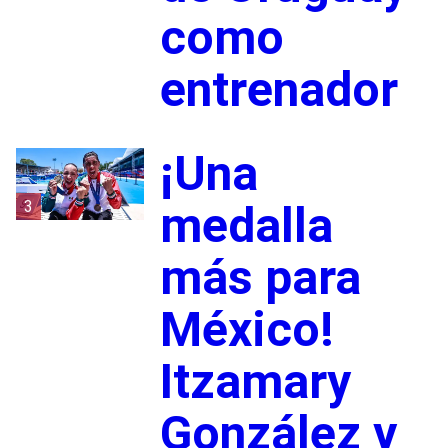
como
entrenador
¡Una
3
medalla
más para
México!
Itzamary
González y