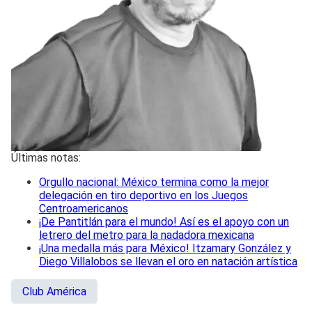
Últimas notas:
Orgullo nacional: México termina como la mejor
delegación en tiro deportivo en los Juegos
Centroamericanos
¡De Pantitlán para el mundo! Así es el apoyo con un
letrero del metro para la nadadora mexicana
¡Una medalla más para México! Itzamary González y
Diego Villalobos se llevan el oro en natación artística
Club América