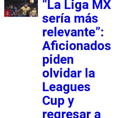
“La Liga MX
2
sería más
relevante”:
Aficionados
piden
olvidar la
Leagues
Cup y
regresar a