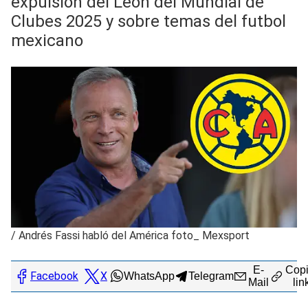
expulsión del León del Mundial de
Clubes 2025 y sobre temas del futbol
mexicano
/
Andrés Fassi habló del América foto_ Mexsport
E-
Copi
Facebook
X
WhatsApp
Telegram
Mail
lin