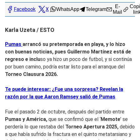
E-
Copi
Facebook
X
WhatsApp
Telegram
Mail
lin
Karla Uzeta / ESTO
Pumas
arrancó su pretemporada en playa, y lo hizo
con buenas noticias, pues
Guillermo Martínez
está de
regreso e inclu
so ya hizo un poco de futbol, y si continúa
por buen camino, podría estar listo para el arranque del
Torneo Clausura 2026.
Te puede interesar: ¿Fue una sorpresa? Revelan la
razón por la que Aaron Ramsey salió de Pumas
Fue el pasado 2 de octubre, después del partido entre
Pumas y América,
que se confirmó que el ‘
Memote
’ se
perdería lo que restaba del
Torneo Apertura 2025,
debido
a que había sufrido la fractura en el quinto metatarsiano y