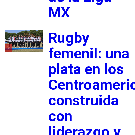
MX
Rugby
2
femenil: una
plata en los
Centroameri
construida
con
liderazgo y