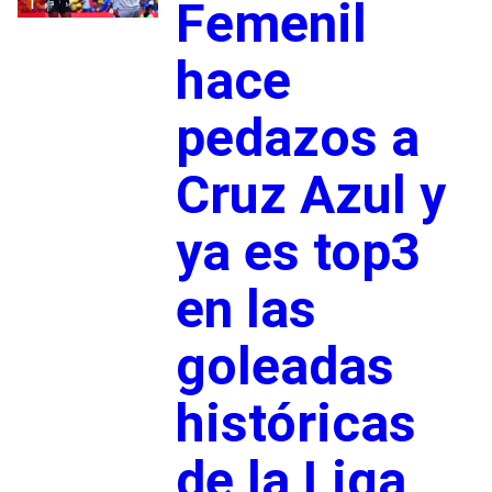
1
Femenil
hace
pedazos a
Cruz Azul y
ya es top3
en las
goleadas
históricas
de la Liga