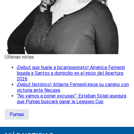
Últimas notas:
¡Debut que huele a bicampeonato! América Femenil
liquida a Santos a domicilio en el inicio del Apertura
2026
¡Debut histórico! Atlante Femenil inicia su camino con
victoria ante Necaxa
“No vamos a poner excusas”: Esteban Solari asegura
que Pumas buscará ganar la Leagues Cup
Pumas