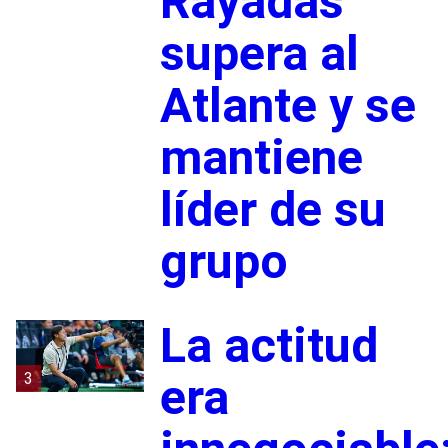
Rayadas
supera al
Atlante y se
mantiene
líder de su
grupo
La actitud
3
era