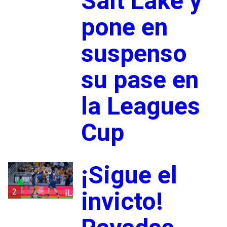
Salt Lake y
pone en
suspenso
su pase en
la Leagues
Cup
¡Sigue el
2
invicto!