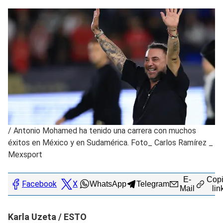
/
Antonio Mohamed ha tenido una carrera con muchos
éxitos en México y en Sudamérica. Foto_ Carlos Ramírez _
Mexsport
E-
Copi
Facebook
X
WhatsApp
Telegram
Mail
lin
Karla Uzeta / ESTO