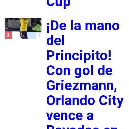
Cup
¡De la mano
3
del
Principito!
Con gol de
Griezmann,
Orlando City
vence a