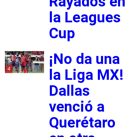
Rayados en
la Leagues
Cup
¡No da una
4
la Liga MX!
Dallas
venció a
Querétaro