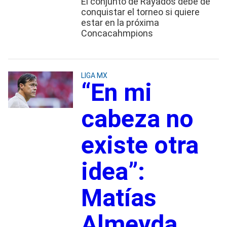
El conjunto de Rayados debe de
conquistar el torneo si quiere
estar en la próxima
Concacahmpions
LIGA MX
“En mi
cabeza no
existe otra
idea”:
Matías
Almeyda