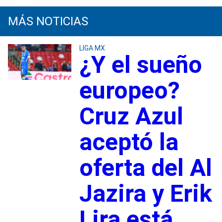
MÁS NOTICIAS
LIGA MX
¿Y el sueño
europeo?
Cruz Azul
aceptó la
oferta del Al
Jazira y Erik
Lira está