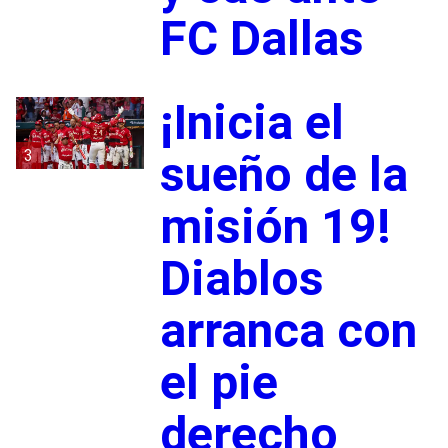
FC Dallas
¡Inicia el
3
sueño de la
misión 19!
Diablos
arranca con
el pie
derecho