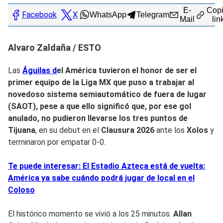
E-
Copi
Facebook
X
WhatsApp
Telegram
Mail
lin
Alvaro Zaldaña / ESTO
Las
Águilas d
el América tuvieron el honor de ser el
primer equipo de la
Liga MX
que puso a trabajar al
novedoso sistema semiautomático de
fuera de lugar
(SAOT),
pese a que ello significó que, por ese gol
anulado, no pudieron llevarse los tres puntos de
Tijuana
, en su debut en el
Clausura 2026
ante los
Xolos
y
terminaron por empatar 0-0.
Te puede interesar: El Estadio Azteca está de vuelta:
América ya sabe cuándo podrá jugar de local en el
Coloso
El histórico momento se vivió a los 25 minutos.
Allan