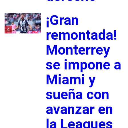
¡Gran
4
remontada!
Monterrey
se impone a
Miami y
sueña con
avanzar en
la Leagues