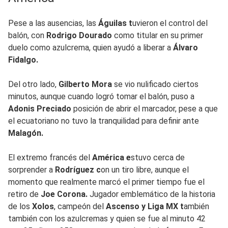
Pese a las ausencias, las
Águilas t
uvieron el control del
balón, con
Rodrigo Dourado
como titular en su primer
duelo como azulcrema, quien ayudó a liberar a
Álvaro
Fidalgo.
Del otro lado,
Gilberto Mora
se vio nulificado ciertos
minutos, aunque cuando logró tomar el balón, puso a
Adonis Preciado
posición de abrir el marcador, pese a que
el ecuatoriano no tuvo la tranquilidad para definir ante
Malagón.
El extremo francés del
América e
stuvo cerca de
sorprender a
Rodríguez c
on un tiro libre, aunque el
momento que realmente marcó el primer tiempo fue el
retiro de
Joe Corona.
Jugador emblemático de la historia
de los
Xolos
, campeón del
Ascenso y Liga MX t
ambién
también con los azulcremas y quien se fue al minuto 42