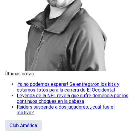
Últimas notas:
¡Ya no podemos esperar! Se entregaron los kits y
estamos listos para la carrera de El Occidental
Leyenda de la NFL revela que sufre demencia por los
continuos choques en la cabeza
Raiders suspende a dos jugadores, ¿cuál fue el
motivo?
Club América