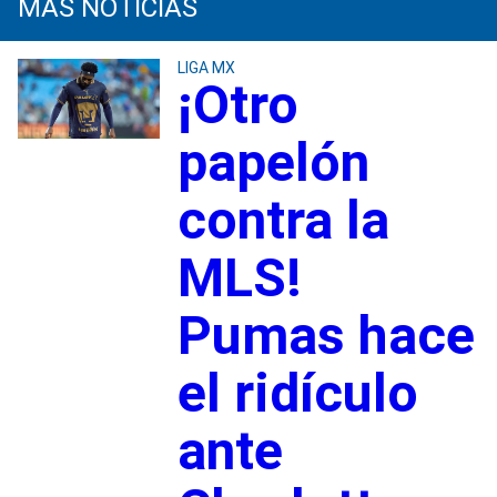
MÁS NOTICIAS
LIGA MX
¡Otro
papelón
contra la
MLS!
Pumas hace
el ridículo
ante