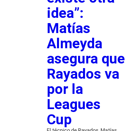
idea”:
Matías
Almeyda
asegura que
Rayados va
por la
Leagues
Cup
El técnico de Rayados, Matías