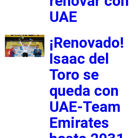
renovar con
UAE
¡Renovado!
4
Isaac del
Toro se
queda con
UAE-Team
Emirates