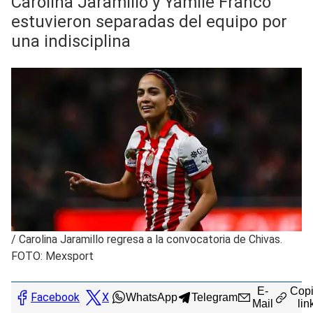
Carolina Jaramillo y Yamile Franco
estuvieron separadas del equipo por
una indisciplina
/
Carolina Jaramillo regresa a la convocatoria de Chivas.
FOTO: Mexsport
E-
Copi
Facebook
X
WhatsApp
Telegram
Mail
lin