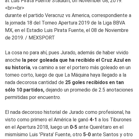
at Luis Pirata Fuente Stadium, on November 08, 2019.
<br><br>
durante el partido Veracruz vs America, correspondiente a
la jornada 18 del Torneo Apertura 2019 de la Liga BBVA
MX, en el Estadio Luis Pirata Fuente, el 08 de Noviembre
de 2019.
/
MEXSPORT
La cosa no para ahí, pues Jurado, además de haber vivido
anoche
la peor goleada que ha recibido el Cruz Azul en
su historia
, va camino a ser el portero más goleado en un
torneo corto, luego de que La Máquina haya llegado a la
nada decorosa cantidad de
25 goles recibidos en tan
sólo 10 partidos,
dejando un promedio de 2.5 anotaciones
permitidas por encuentro.
El nada decoroso historial de Jurado como profesional, ha
visto como primero el América le ganó
4-1
a los Tiburones
en el Apertura 2018, luego un
0-5
ante Querétaro en el
mismísimo Luis 'Pirata' Fuente, otro
5-0
ante Santos y otro