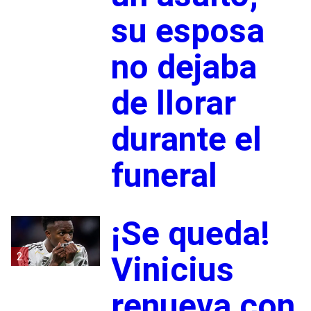
su esposa
no dejaba
de llorar
durante el
funeral
¡Se queda!
2
Vinicius
renueva con