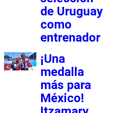
de Uruguay
como
entrenador
¡Una
4
medalla
más para
México!
Itzamary