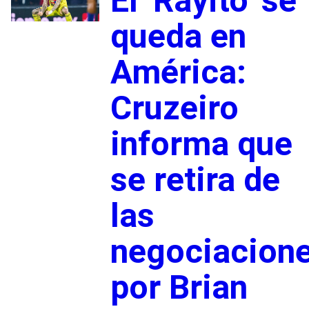
El ‘Rayito’ se
queda en
América:
Cruzeiro
informa que
se retira de
las
negociacion
por Brian