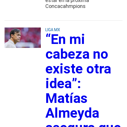
estar en la próxima
Concacahmpions
LIGA MX
“En mi
cabeza no
existe otra
idea”:
Matías
Almeyda