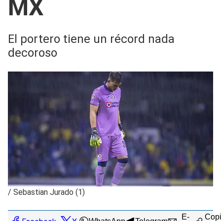
MX
El portero tiene un récord nada
decoroso
/
Sebastian Jurado (1)
E-
Copi