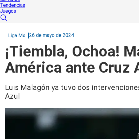
Tendencias
Juegos
26 de mayo de 2024
Liga Mx
¡Tiembla, Ochoa! Ma
América ante Cruz A
Luis Malagón ya tuvo dos intervenciones
Azul