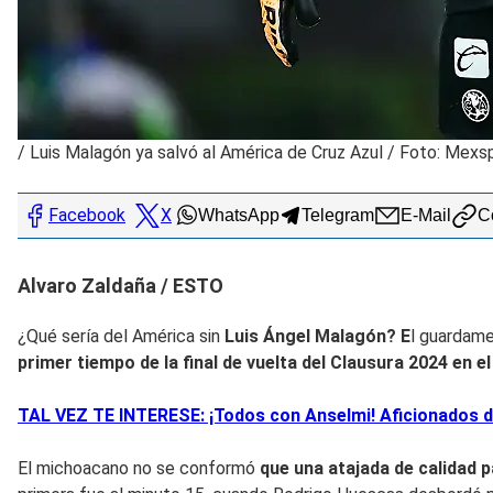
/
Luis Malagón ya salvó al América de Cruz Azul / Foto: Mexs
Facebook
X
WhatsApp
Telegram
E-Mail
Co
Alvaro Zaldaña / ESTO
¿Qué sería del América sin
Luis Ángel Malagón? E
l guardam
primer tiempo de la final de vuelta del Clausura 2024 en e
TAL VEZ TE INTERESE: ¡Todos con Anselmi! Aficionados d
El michoacano no se conformó
que una atajada de calidad 