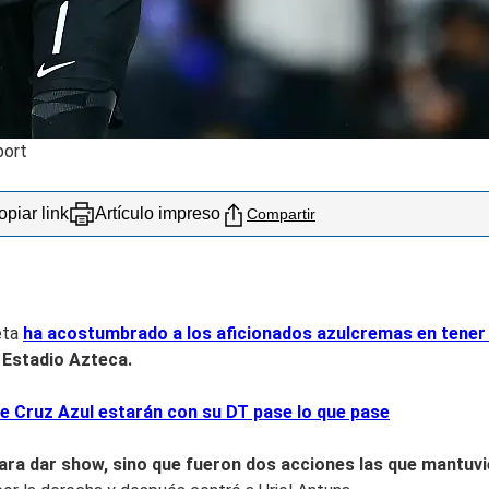
port
piar link
Artículo impreso
Compartir
eta
ha acostumbrado a los aficionados azulcremas en tener 
l Estadio Azteca.
e Cruz Azul estarán con su DT pase lo que pase
para dar show, sino que fueron dos acciones las que mantuvi