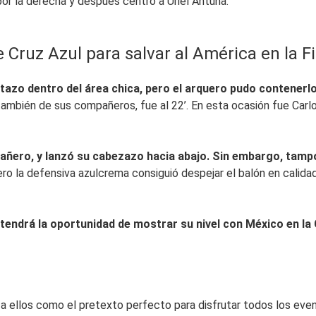
r la derecha y después centró a Uriel Antuna.
Cruz Azul para salvar al América en la Fi
tazo dentro del área chica, pero el arquero pudo contenerl
ambién de sus compañeros, fue al 22’. En esta ocasión fue Carl
añero, y lanzó su cabezazo hacia abajo. Sin embargo, tamp
ero la defensiva azulcrema consiguió despejar el balón en calid
 tendrá la oportunidad de mostrar su nivel con México en l
a ellos como el pretexto perfecto para disfrutar todos los even