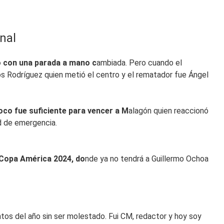
nal
o con una parada a mano c
ambiada. Pero cuando el
os Rodríguez quien metió el centro y el rematador fue Ángel
oco fue suficiente para vencer a M
alagón quien reaccionó
ad de emergencia.
a Copa América 2024, do
nde ya no tendrá a Guillermo Ochoa
tos del año sin ser molestado. Fui CM, redactor y hoy soy