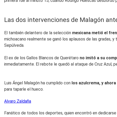
primera fue al minuto 15, cuando Rodrigo Huescas desbordó po
Las dos intervenciones de Malagón ante 
El también delantero de la selección
mexicana metió el fren
michoacano realmente se ganó los aplausos de las gradas, y t
Sepúlveda.
El ex de los Gallos Blancos de Querétaro
no imitó a su comp
inmediatamente. El rebote le quedó al ataque de Cruz Azul, p
Luis Ángel Malagón ha cumplido con
los azulcrema, y ahora
para taparle el hueco.
Alvaro
Zaldaña
Fanático de todos los deportes, quien encontró en dedicarse 