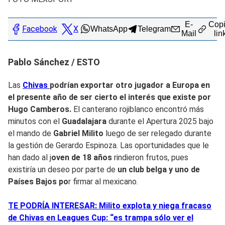
E-
Copi
Facebook
X
WhatsApp
Telegram
Mail
lin
Pablo Sánchez / ESTO
Las
Chivas
podrían exportar otro jugador a
Europa
en
el presente año de ser cierto el interés que existe por
Hugo Camberos.
El canterano rojiblanco encontró más
minutos con el
Guadalajara
durante el Apertura 2025 bajo
el mando de
Gabriel Milito
luego de ser relegado durante
la gestión de Gerardo Espinoza. Las oportunidades que le
han dado al j
oven de 18 años
rindieron frutos, pues
existiría un deseo por parte de
un club belga y uno de
Países Bajos po
r firmar al mexicano.
TE PODRÍA INTERESAR: Milito explota y niega fracaso
de Chivas en Leagues Cup: “es trampa sólo ver el