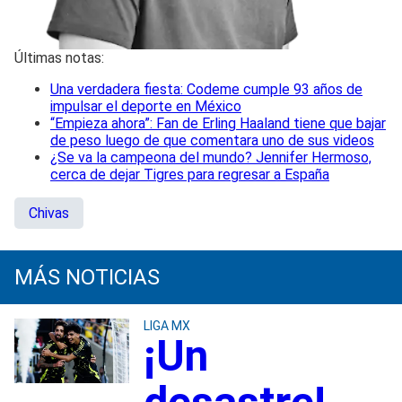
Últimas notas:
Una verdadera fiesta: Codeme cumple 93 años de
impulsar el deporte en México
“Empieza ahora”: Fan de Erling Haaland tiene que bajar
de peso luego de que comentara uno de sus videos
¿Se va la campeona del mundo? Jennifer Hermoso,
cerca de dejar Tigres para regresar a España
Chivas
MÁS NOTICIAS
LIGA MX
¡Un