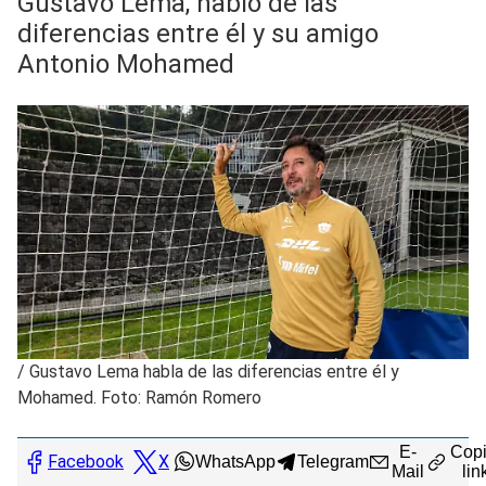
Gustavo Lema, habló de las
diferencias entre él y su amigo
Antonio Mohamed
/
Gustavo Lema habla de las diferencias entre él y
Mohamed. Foto: Ramón Romero
E-
Copi
Facebook
X
WhatsApp
Telegram
Mail
lin