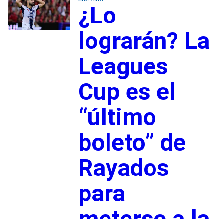
¿Lo
lograrán? La
Leagues
Cup es el
“último
boleto” de
Rayados
para
meterse a la