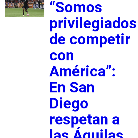
“Somos
privilegiados
de competir
con
América”:
En San
Diego
respetan a
las Águilas