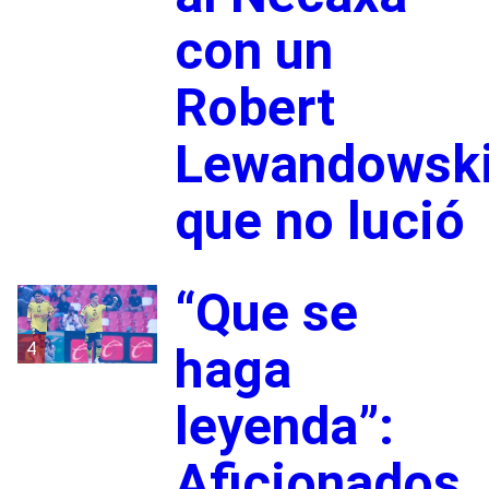
con un
Robert
Lewandowsk
que no lució
“Que se
4
haga
leyenda”:
Aficionados