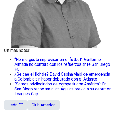
Últimas notas:
“No me gusta improvisar en el futbol”: Guillermo
Almada no contará con los refuerzos ante San Diego
FC
¿Se cae el fichaje? David Ospina viajó de emergencia
a Colombia sin haber debutado con el Atlante
“Somos privilegiados de competir con América”: En
San Diego respetan a las Águilas previo a su debut en
Leagues Cup
León FC
Club América