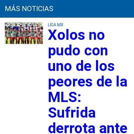
MÁS NOTICIAS
LIGA MX
Xolos no
pudo con
uno de los
peores de la
MLS:
Sufrida
derrota ante