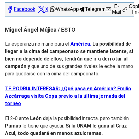
E-
Copi
Facebook
X
WhatsApp
Telegram
Mail
lin
Miguel Ángel Mújica / ESTO
La esperanza no murió para el
América.
La posibilidad de
llegar a la
cima del campeonato se mantiene latente
, si
bien no depende de ellos
, tendrán que
ir a derrotar al
campeón y
que uno de sus grandes rivales le eche la mano
para quedarse con la cima del campeonato.
TE PODRÍA INTERESAR: ¿Qué pasa en América? Emilio
Azcárraga visita Copa previo a la última jornada del
torneo
El 2-0 ante
León d
eja la posibilidad intacta, pero también
Pumas
le tiene que ayudar.
Si la UNAM le gana al Cruz
Azul, todo quedará en manos azulcremas.