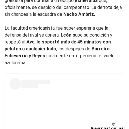
grandeza para dominar a un equipo
esmeralda
que,
oficialmente, se despidió del campeonato. La derrota deja
sin chances a la escuadra de
Nacho Ambriz.
La facultad americanista fue saber esperar a que la
defensa del rival se abriera.
León s
upo su condición y
respetó al
Ave
,
lo soportó más de 45 minutos con
pelotas a cualquier lado,
los despejes de
Barreiro
,
Echeverría y
Reyes
solamente entorpecieron el vuelo
azulcrema.
View post on Insta