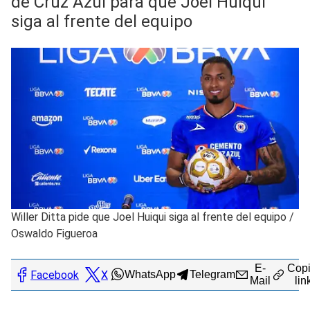
de Cruz Azul para que Joel Huiqui
siga al frente del equipo
Willer Ditta pide que Joel Huiqui siga al frente del equipo
/
Oswaldo Figueroa
E-
Copi
Facebook
X
WhatsApp
Telegram
Mail
lin