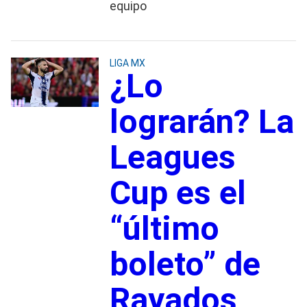
equipo
LIGA MX
¿Lo
lograrán? La
Leagues
Cup es el
“último
boleto” de
Rayados