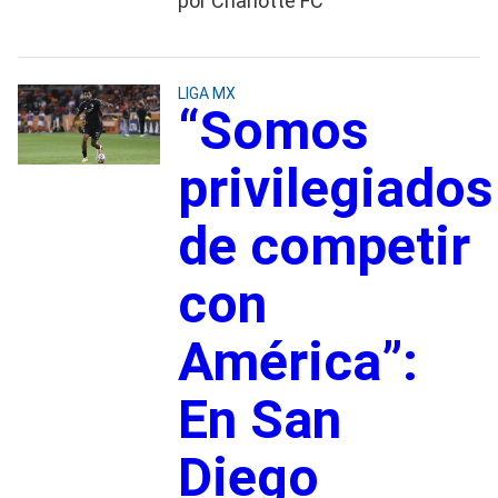
por Charlotte FC
LIGA MX
“Somos
privilegiados
de competir
con
América”:
En San
Diego