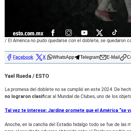
/
El América no pudo quedarse con el doblete, se quedaron co
Facebook
X
WhatsApp
Telegram
E-Mail
Co
Yael Rueda / ESTO
La promesa del doblete no se cumplió en este 2024. De hec
no lograron clasif
icar al Mundial de Clubes, uno de los objet
Tal vez te interese: Jardine promete que el América “se va
Anoche, en la cancha del Estadio hidalgo todo se fue de las m