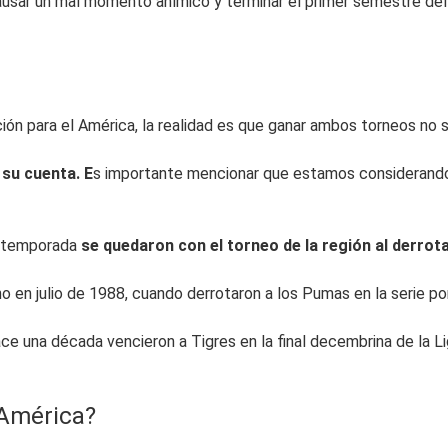
ausar un mal momento anímico y terminar el primer semestre del
ión para el América, la realidad es que ganar ambos torneos no 
 su cuenta. E
s importante mencionar que estamos considerando
la temporada
se quedaron con el torneo de la región al derrot
n julio de 1988, cuando derrotaron a los Pumas en la serie por 
e una década vencieron a Tigres en la final decembrina de la L
 América?