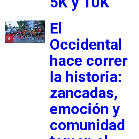
5K y 10K
El
4
Occidental
hace correr
la historia:
zancadas,
emoción y
comunidad