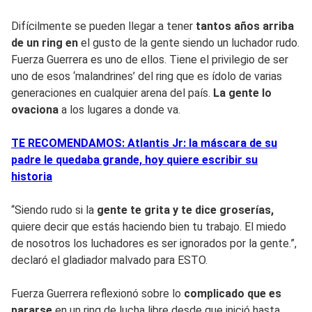
Difícilmente se pueden llegar a tener
tantos años arriba
de un ring en
el gusto de la gente siendo un luchador rudo.
Fuerza Guerrera es uno de ellos. Tiene el privilegio de ser
uno de esos ‘malandrines’ del ring que es ídolo de varias
generaciones en cualquier arena del país.
La gente lo
ovaciona
a los lugares a donde va.
TE RECOMENDAMOS: Atlantis Jr: la máscara de su
padre le quedaba grande, hoy quiere escribir su
historia
“Siendo rudo si la
gente te grita y te dice groserías,
quiere decir que estás haciendo bien tu trabajo. El miedo
de nosotros los luchadores es ser ignorados por la gente.”,
declaró el gladiador malvado para ESTO.
Fuerza Guerrera reflexionó sobre lo
complicado que es
pararse
en un ring de lucha libre desde que inició hasta