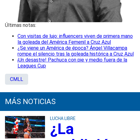
Últimas notas:
Con visitas de lujo: influencers viven de primera mano
la goleada del América Femenil a Cruz Azul
¿Se viene un América de época? Ángel Villacampa
rompe el silencio tras la goleada histórica a Cruz Azul
¡Un desastre! Pachuca con pie y medio fuera de la
Leagues Cup
CMLL
MÁS NOTICIAS
LUCHA LIBRE
¿La