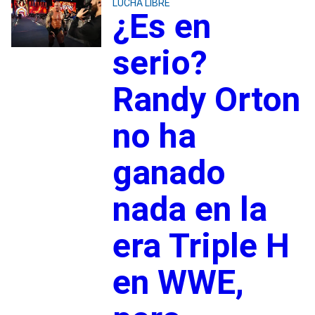
LUCHA LIBRE
¿Es en
serio?
Randy Orton
no ha
ganado
nada en la
era Triple H
en WWE,