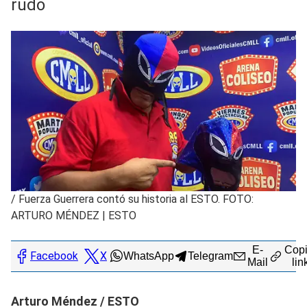
rudo
/
Fuerza Guerrera contó su historia al ESTO. FOTO:
ARTURO MÉNDEZ | ESTO
E-
Copi
Facebook
X
WhatsApp
Telegram
Mail
lin
Arturo Méndez / ESTO