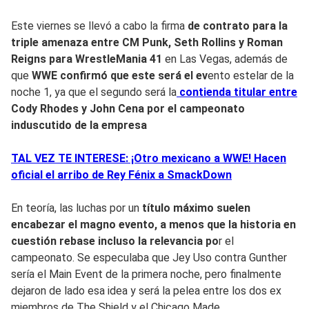
Este viernes se llevó a cabo la firma
de contrato para la
triple amenaza entre CM Punk, Seth Rollins y Roman
Reigns para WrestleMania 41
en Las Vegas, además de
que
WWE confirmó que este será el ev
ento estelar de la
noche 1, ya que el segundo será la
contienda titular entre
Cody Rhodes y John Cena por el campeonato
induscutido de la empresa
TAL VEZ TE INTERESE: ¡Otro mexicano a WWE! Hacen
oficial el arribo de Rey Fénix a SmackDown
En teoría, las luchas por un
título máximo suelen
encabezar el magno evento, a menos que la historia en
cuestión rebase incluso la relevancia po
r el
campeonato. Se especulaba que Jey Uso contra Gunther
sería el Main Event de la primera noche, pero finalmente
dejaron de lado esa idea y será la pelea entre los dos ex
miembros de The Shield y el Chicago Made.