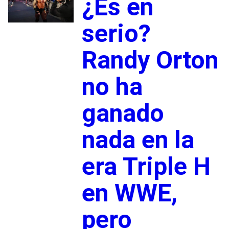
¿Es en
serio?
Randy Orton
no ha
ganado
nada en la
era Triple H
en WWE,
pero