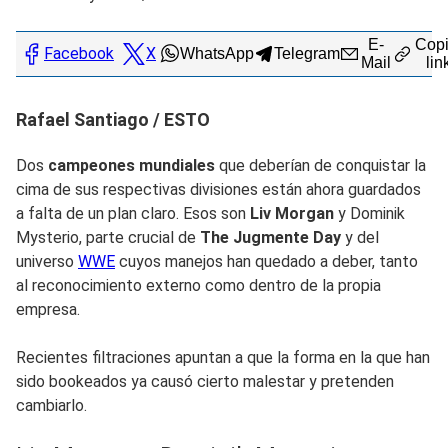
E-
Copi
Facebook
X
WhatsApp
Telegram
Mail
lin
Rafael Santiago / ESTO
Dos
campeones mundiales
que deberían de conquistar la
cima de sus respectivas divisiones están ahora guardados
a falta de un plan claro. Esos son
Liv Morgan
y Dominik
Mysterio, parte crucial de
The Jugmente Day
y del
universo
WWE
cuyos manejos han quedado a deber, tanto
al reconocimiento externo como dentro de la propia
empresa.
Recientes filtraciones apuntan a que la forma en la que han
sido bookeados ya causó cierto malestar y pretenden
cambiarlo.