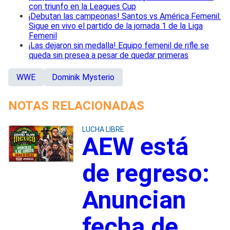
con triunfo en la Leagues Cup
¡Debutan las campeonas! Santos vs América Femenil:
Sigue en vivo el partido de la jornada 1 de la Liga
Femenil
¡Las dejaron sin medalla! Equipo femenil de rifle se
queda sin presea a pesar de quedar primeras
WWE
Dominik Mysterio
NOTAS RELACIONADAS
LUCHA LIBRE
AEW está
de regreso:
Anuncian
fecha de