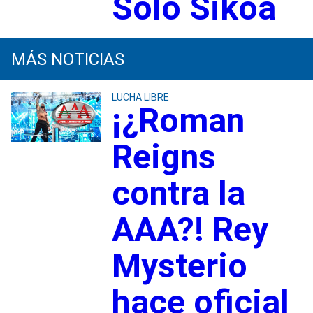
Solo Sikoa
MÁS NOTICIAS
LUCHA LIBRE
¡¿Roman
Reigns
contra la
AAA?! Rey
Mysterio
hace oficial